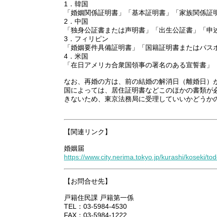
1．韓国
「婚姻関係証明書」「基本証明書」「家族関係証
2．中国
「独身公証書または声明書」「出生公証書」「申
3．フィリピン
「婚姻要件具備証明書」「国籍証明書またはパス
4．米国
「在日アメリカ合衆国領事の署名のある宣誓書」
なお、再婚の方は、前の結婚の解消日（離婚日）
国によっては、居住証明書などこのほかの書類が
きないため、東京法務局に受理していいかどうか
【関連リンク】
婚姻届
https://www.city.nerima.tokyo.jp/kurashi/koseki/to
【お問合せ先】
戸籍住民課 戸籍第一係
TEL：03-5984-4530
FAX：03-5984-1222