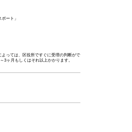
スポート」
によっては、区役所ですぐに受理の判断がで
～3ヶ月もしくはそれ以上かかります。