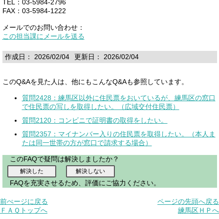
TEL：03-5984-2796
FAX：03-5984-1222
メールでのお問い合わせ：
この担当課にメールを送る
作成日： 2026/02/04
更新日： 2026/02/04
このQ&Aを見た人は、他にもこんなQ&Aも参照しています。
質問2428：練馬区以外に住民票をおいているが、練馬区の窓口
で住民票の写しを取得したい。（広域交付住民票）
質問2120：コンビニで証明書の取得をしたい。
質問2357：マイナンバー入りの住民票を取得したい。（本人ま
たは同一世帯の方が窓口で請求する場合）
このFAQで疑問は解決しましたか？
FAQを充実させるため、評価にご協力ください。
前ぺージに戻る
ページの先頭へ戻る
ＦＡＱトップへ
練馬区ＨＰへ