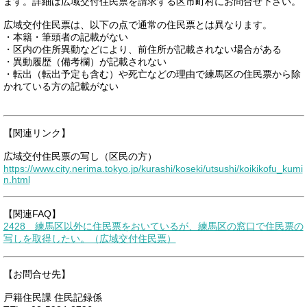
ます。詳細は広域交付住民票を請求する区市町村にお問合せ下さい。
広域交付住民票は、以下の点で通常の住民票とは異なります。
・本籍・筆頭者の記載がない
・区内の住所異動などにより、前住所が記載されない場合がある
・異動履歴（備考欄）が記載されない
・転出（転出予定も含む）や死亡などの理由で練馬区の住民票から除
かれている方の記載がない
【関連リンク】
広域交付住民票の写し（区民の方）
https://www.city.nerima.tokyo.jp/kurashi/koseki/utsushi/koikikofu_kumi
n.html
【関連FAQ】
2428 練馬区以外に住民票をおいているが、練馬区の窓口で住民票の
写しを取得したい。（広域交付住民票）
【お問合せ先】
戸籍住民課 住民記録係