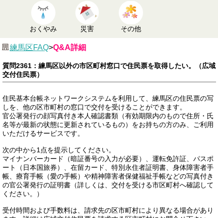
おくやみ
災害
その他
練馬区FAQ
>
Q&A詳細
質問2361：練馬区以外の市区町村窓口で住民票を取得したい。（広域
交付住民票）
住民基本台帳ネットワークシステムを利用して、練馬区の住民票の写
しを、他の区市町村の窓口で交付を受けることができます。
官公署発行の顔写真付き本人確認書類（有効期限内のもので住所・氏
名等が最新の状態に更新されているもの）をお持ちの方のみ、ご利用
いただけるサービスです。
次の中から1点を提示してください。
マイナンバーカード（暗証番号の入力が必要）、運転免許証、パスポ
ート（日本国旅券）、在留カード、特別永住者証明書、身体障害者手
帳、療育手帳（愛の手帳）や精神障害者保健福祉手帳などの写真付き
の官公署発行の証明書（詳しくは、交付を受ける市区町村へ確認して
ください。）
受付時間および手数料は、請求先の区市町村により異なる場合があり