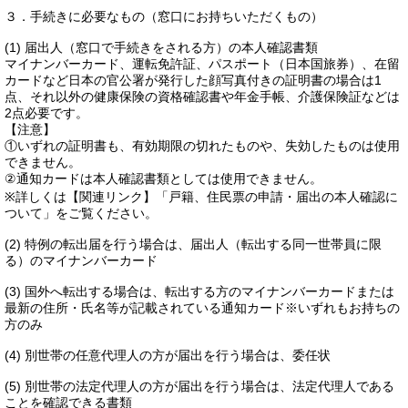
３．手続きに必要なもの（窓口にお持ちいただくもの）
(1) 届出人（窓口で手続きをされる方）の本人確認書類
マイナンバーカード、運転免許証、パスポート（日本国旅券）、在留
カードなど日本の官公署が発行した顔写真付きの証明書の場合は1
点、それ以外の健康保険の資格確認書や年金手帳、介護保険証などは
2点必要です。
【注意】
①いずれの証明書も、有効期限の切れたものや、失効したものは使用
できません。
②通知カードは本人確認書類としては使用できません。
※詳しくは【関連リンク】「戸籍、住民票の申請・届出の本人確認に
ついて」をご覧ください。
(2) 特例の転出届を行う場合は、届出人（転出する同一世帯員に限
る）のマイナンバーカード
(3) 国外へ転出する場合は、転出する方のマイナンバーカードまたは
最新の住所・氏名等が記載されている通知カード※いずれもお持ちの
方のみ
(4) 別世帯の任意代理人の方が届出を行う場合は、委任状
(5) 別世帯の法定代理人の方が届出を行う場合は、法定代理人である
ことを確認できる書類