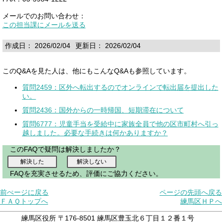
メールでのお問い合わせ：
この担当課にメールを送る
作成日： 2026/02/04
更新日： 2026/02/04
このQ&Aを見た人は、他にもこんなQ&Aも参照しています。
質問2459：区外へ転出するのでオンラインで転出届を提出した
い。
質問2436：国外からの一時帰国、短期滞在について
質問6777：児童手当を受給中に家族全員で他の区市町村へ引っ
越しました。必要な手続きは何かありますか？
このFAQで疑問は解決しましたか？
FAQを充実させるため、評価にご協力ください。
前ぺージに戻る
ページの先頭へ戻る
ＦＡＱトップへ
練馬区ＨＰへ
練馬区役所 〒176-8501 練馬区豊玉北６丁目１２番１号