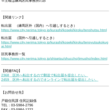
※土曜は練馬区民事務所のみ
【関連リンク】
転出届 （練馬区外（国内）へ引越しするとき）
https://www.city.nerima.tokyo.jp/kurashi/koseki/kiroku/tenshutsu.html
転出届 （国外へ引越しするとき）
https://www.city.nerima.tokyo.jp/kurashi/koseki/kiroku/tensyutsukokug
ai.html
区民事務所一覧
https://www.city.nerima.tokyo.jp/shisetsu/shuccho/jimusho/index.html
【関連FAQ】
2368 区外へ転出するので郵送で転出届を提出したい。
2459 区外へ転出するのでオンラインで転出届を提出したい。
【お問合せ先】
戸籍住民課 住民記録係
TEL：03-5984-2796
FAX：03-5984-1222