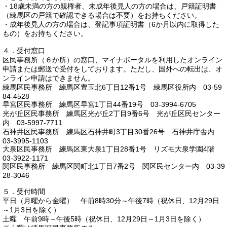
・18歳未満の方の親権者、未成年後見人の方の場合は、戸籍証明書
（練馬区の戸籍で確認できる場合は不要）をお持ちください。
・成年後見人の方の場合は、登記事項証明書（6か月以内に取得した
もの）をお持ちください。
４．受付窓口
区民事務所（６か所）の窓口、マイナポータルを利用したオンライン
申請または郵送で受付をしております。ただし、国外への転出は、オ
ンライン申請はできません。
練馬区民事務所 練馬区豊玉北6丁目12番1号 練馬区役所内 03-59
84-4528
早宮区民事務所 練馬区早宮1丁目44番19号 03-3994-6705
光が丘区民事務所 練馬区光が丘2丁目9番6号 光が丘区民センター
内 03-5997-7711
石神井区民事務所 練馬区石神井町3丁目30番26号 石神井庁舎内
03-3995-1103
大泉区民事務所 練馬区東大泉1丁目28番1号 リズモ大泉学園4階
03-3922-1171
関区民事務所 練馬区関町北1丁目7番2号 関区民センター内 03-39
28-3046
５．受付時間
平日（月曜から金曜） 午前8時30分～午後7時（祝休日、12月29日
～1月3日を除く）
土曜 午前9時～午後5時（祝休日、12月29日～1月3日を除く）