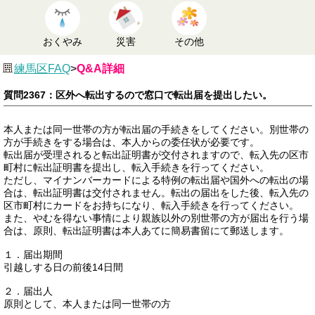
おくやみ
災害
その他
練馬区FAQ
>
Q&A詳細
質問2367：区外へ転出するので窓口で転出届を提出したい。
本人または同一世帯の方が転出届の手続きをしてください。別世帯の
方が手続きをする場合は、本人からの委任状が必要です。
転出届が受理されると転出証明書が交付されますので、転入先の区市
町村に転出証明書を提出し、転入手続きを行ってください。
ただし、マイナンバーカードによる特例の転出届や国外への転出の場
合は、転出証明書は交付されません。転出の届出をした後、転入先の
区市町村にカードをお持ちになり、転入手続きを行ってください。
また、やむを得ない事情により親族以外の別世帯の方が届出を行う場
合は、原則、転出証明書は本人あてに簡易書留にて郵送します。
１．届出期間
引越しする日の前後14日間
２．届出人
原則として、本人または同一世帯の方