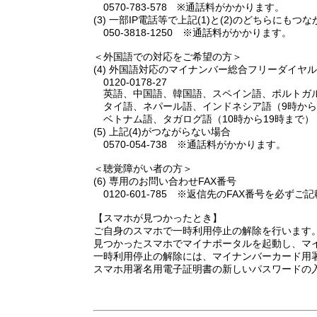
0570-783-578 ※通話料がかかります。
(3) 一部IP電話等で上記(1)と(2)のどちらにもつ
050-3818-1250 ※通話料がかかります。
＜外国語での対応をご希望の方＞
(4) 外国語対応のマイナンバー総合フリーダイヤル
0120-0178-27
英語、中国語、韓国語、スペイン語、ポルトガル
タイ語、ネパール語、インドネシア語（9時から
ベトナム語、タガログ語（10時から19時まで）
(5) 上記(4)がつながらない場合
0570-054-738 ※通話料がかかります。
＜聴覚障がい者の方＞
(6) 専用のお問い合わせFAX番号
0120-601-785 ※返信先のFAX番号を必
【スマホが見つかったとき】
ご自身のスマホで一時利用停止の解除を行います
見つかったスマホでマイナポータルを起動し、マ
一時利用停止の解除には、マイナンバーカード用
スマホ用署名用電子証明書の新しいパスワードの