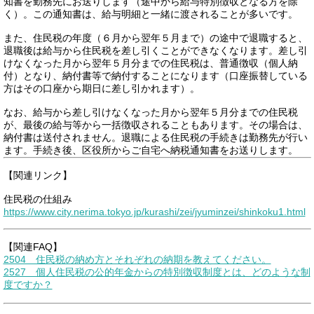
知書を勤務先にお送りします（途中から給与特別徴収となる方を除
く）。この通知書は、給与明細と一緒に渡されることが多いです。
また、住民税の年度（６月から翌年５月まで）の途中で退職すると、
退職後は給与から住民税を差し引くことができなくなります。差し引
けなくなった月から翌年５月分までの住民税は、普通徴収（個人納
付）となり、納付書等で納付することになります（口座振替している
方はその口座から期日に差し引かれます）。
なお、給与から差し引けなくなった月から翌年５月分までの住民税
が、最後の給与等から一括徴収されることもあります。その場合は、
納付書は送付されません。退職による住民税の手続きは勤務先が行い
ます。手続き後、区役所からご自宅へ納税通知書をお送りします。
【関連リンク】
住民税の仕組み
https://www.city.nerima.tokyo.jp/kurashi/zei/jyuminzei/shinkoku1.html
【関連FAQ】
2504 住民税の納め方とそれぞれの納期を教えてください。
2527 個人住民税の公的年金からの特別徴収制度とは、どのような制
度ですか？