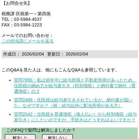
【お問合せ先】
税務課 区税第一～第四係
TEL：03-5984-4537
FAX：03-5984-1223
メールでのお問い合わせ：
この担当課にメールを送る
作成日： 2026/02/04
更新日： 2026/02/04
このQ&Aを見た人は、他にもこんなQ&Aも参照しています。
質問7895：私は前年中に給与所得と不動産所得があったため、
住民税の納め方が給与差引き（特別徴収）と納付書で納付（普
通徴収）の２
質問2488：住民税は給与差引きされているが、納付書が届い
た。なぜですか？（例：給与以外に配当所得がある方）
質問2542：住民税を普通徴収（個人払い）から特別徴収（給与
差引き）にしたいのですが、手続きはどうすればよいですか？
このFAQで疑問は解決しましたか？