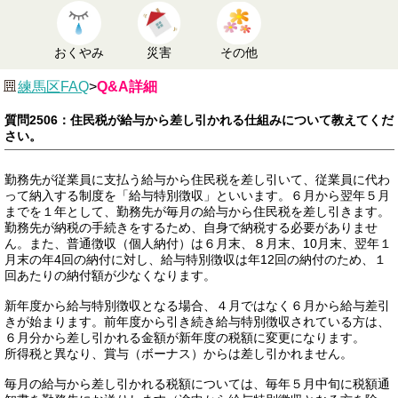
おくやみ
災害
その他
練馬区FAQ
>
Q&A詳細
質問2506：住民税が給与から差し引かれる仕組みについて教えてくだ
さい。
勤務先が従業員に支払う給与から住民税を差し引いて、従業員に代わ
って納入する制度を「給与特別徴収」といいます。６月から翌年５月
までを１年として、勤務先が毎月の給与から住民税を差し引きます。
勤務先が納税の手続きをするため、自身で納税する必要がありませ
ん。また、普通徴収（個人納付）は６月末、８月末、10月末、翌年１
月末の年4回の納付に対し、給与特別徴収は年12回の納付のため、１
回あたりの納付額が少なくなります。
新年度から給与特別徴収となる場合、４月ではなく６月から給与差引
きが始まります。前年度から引き続き給与特別徴収されている方は、
６月分から差し引かれる金額が新年度の税額に変更になります。
所得税と異なり、賞与（ボーナス）からは差し引かれません。
毎月の給与から差し引かれる税額については、毎年５月中旬に税額通