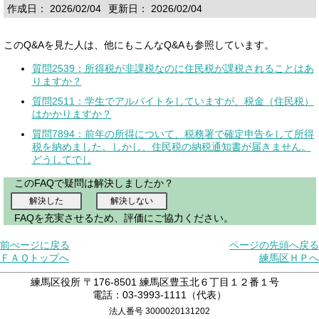
作成日： 2026/02/04
更新日： 2026/02/04
このQ&Aを見た人は、他にもこんなQ&Aも参照しています。
質問2539：所得税が非課税なのに住民税が課税されることはあ
りますか？
質問2511：学生でアルバイトをしていますが、税金（住民税）
はかかりますか？
質問7894：前年の所得について、税務署で確定申告をして所得
税を納めました。しかし、住民税の納税通知書が届きません。
どうしてでし
このFAQで疑問は解決しましたか？
FAQを充実させるため、評価にご協力ください。
前ぺージに戻る
ページの先頭へ戻る
ＦＡＱトップへ
練馬区ＨＰへ
練馬区役所 〒176-8501 練馬区豊玉北６丁目１２番１号
電話：03-3993-1111（代表）
法人番号 3000020131202