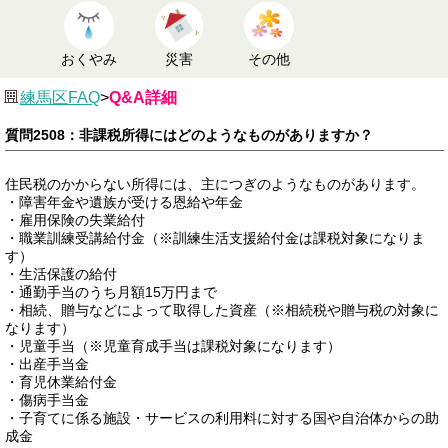
おくやみ
災害
その他
練馬区FAQ
>
Q&A詳細
質問2508：非課税所得にはどのようなものがありますか？
住民税のかからない所得には、主につぎのようなものがあります。
・障害年金や遺族が受ける恩給や年金
・雇用保険の失業給付
・職業訓練受講給付金（※訓練生活支援給付金は課税対象になりま
す）
・生活保護の給付
・通勤手当のうち月額15万円まで
・相続、贈与などによって取得した資産（※相続税や贈与税の対象に
なります）
・児童手当（※児童育成手当は課税対象になります）
・出産手当金
・育児休業給付金
・傷病手当金
・子育てに係る施設・サービスの利用料に対する国や自治体からの助
成金