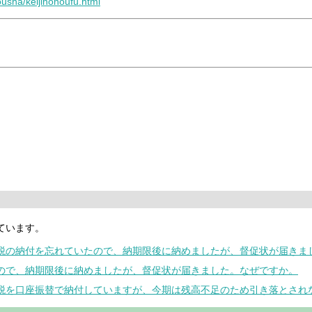
dousha/keijinonoufu.html
ています。
境税の納付を忘れていたので、納期限後に納めましたが、督促状が届きま
たので、納期限後に納めましたが、督促状が届きました。なぜですか。
境税を口座振替で納付していますが、今期は残高不足のため引き落とされ