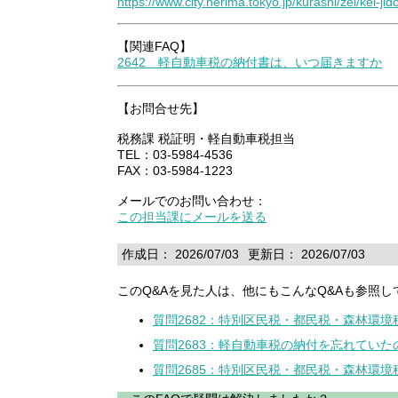
https://www.city.nerima.tokyo.jp/kurashi/zei/kei-ji
【関連FAQ】
2642 軽自動車税の納付書は、いつ届きますか
【お問合せ先】
税務課 税証明・軽自動車税担当
TEL：03-5984-4536
FAX：03-5984-1223
メールでのお問い合わせ：
この担当課にメールを送る
作成日： 2026/07/03
更新日： 2026/07/03
このQ&Aを見た人は、他にもこんなQ&Aも参照し
質問2682：特別区民税・都民税・森林環
質問2683：軽自動車税の納付を忘れてい
質問2685：特別区民税・都民税・森林環