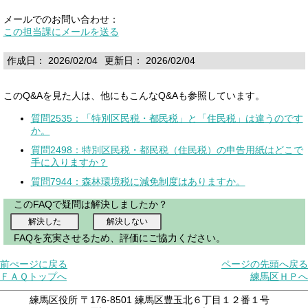
メールでのお問い合わせ：
この担当課にメールを送る
作成日： 2026/02/04
更新日： 2026/02/04
このQ&Aを見た人は、他にもこんなQ&Aも参照しています。
質問2535：「特別区民税・都民税」と「住民税」は違うのです
か。
質問2498：特別区民税・都民税（住民税）の申告用紙はどこで
手に入りますか？
質問7944：森林環境税に減免制度はありますか。
このFAQで疑問は解決しましたか？
FAQを充実させるため、評価にご協力ください。
前ぺージに戻る
ページの先頭へ戻る
ＦＡＱトップへ
練馬区ＨＰへ
練馬区役所 〒176-8501 練馬区豊玉北６丁目１２番１号