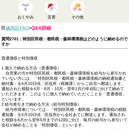
おくやみ
災害
その他
練馬区FAQ
>
Q&A詳細
質問2701：特別区民税・都民税・森林環境税はどのように納めるので
すか
普通徴収と特別徴収
1 個人で納める方法（普通徴収）
自営業の方や特別区民税・都民税・森林環境税を給与から差引かれ
ていない方には、「特別区民税・都民税・森林環境税の納税通知書と
納付書」を6月10日頃、区役所（税務課）からご自宅へ郵送します。
通知された税額を6月・8月・10月・翌年1月の年4回に分けて納めて
いただきます。このように個人で納めていただくことを「普通徴収」
といいます。
2 給与差引きで納める方法（給与特別徴収）
給与所得者については、「特別区民税・都民税・森林環境税の税額
通知書」を5月10日頃、区役所から会社あてに郵送します。通知され
た税額を6月から翌年5月までの12回に分け、毎月の給与から差引いて
会社が納めることを「特別徴収」といいます。