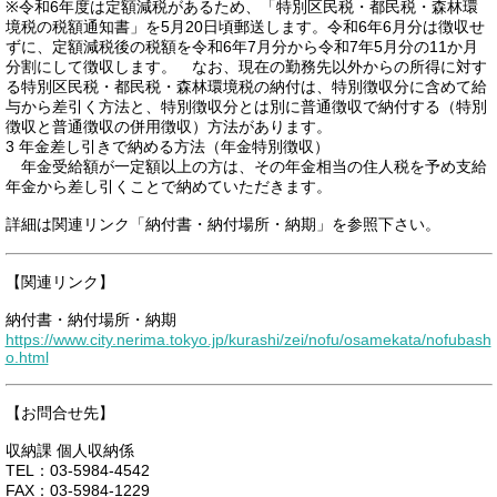
※令和6年度は定額減税があるため、「特別区民税・都民税・森林環
境税の税額通知書」を5月20日頃郵送します。令和6年6月分は徴収せ
ずに、定額減税後の税額を令和6年7月分から令和7年5月分の11か月
分割にして徴収します。 なお、現在の勤務先以外からの所得に対す
る特別区民税・都民税・森林環境税の納付は、特別徴収分に含めて給
与から差引く方法と、特別徴収分とは別に普通徴収で納付する（特別
徴収と普通徴収の併用徴収）方法があります。
3 年金差し引きで納める方法（年金特別徴収）
年金受給額が一定額以上の方は、その年金相当の住人税を予め支給
年金から差し引くことで納めていただきます。
詳細は関連リンク「納付書・納付場所・納期」を参照下さい。
【関連リンク】
納付書・納付場所・納期
https://www.city.nerima.tokyo.jp/kurashi/zei/nofu/osamekata/nofubash
o.html
【お問合せ先】
収納課 個人収納係
TEL：03-5984-4542
FAX：03-5984-1229