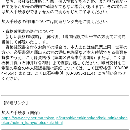
なお、会社等に連絡した際、個人情報であるため、また担当者が不
在であるため等の理由で確認ができない場合があります。その場合に
は加入手続きができませんのであらかじめご了承ください。
加入手続きの詳細については関連リンク先をご覧ください。
・資格確認書の送付について
新しい資格確認書は、届出後、1週間程度で世帯主の方あてに簡易
書留にて郵送いたします。
資格確認書交付をお急ぎの場合は、本人または住民票上同一世帯の
方が、必要書類と届出人の方の運転免許証など本人確認できる書類を
持参のうえ、こくほ資格係（練馬区役所本庁舎3階）または、こくほ
石神井係（石神井庁舎2階）まで直接お越しください。即日交付をご
希望の場合の本人確認書類の詳細については、こくほ資格係（03-598
4-4554）または、こくほ石神井係（03-3995-1114）にお問い合わせ
ください。
【関連リンク】
加入の手続き（国保）
https://www.city.nerima.tokyo.jp/kurashi/nenkinhoken/kokuminkenkoh
oken/hoken_kanyu/tetsuzuki.html