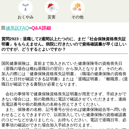
おくやみ
災害
その他
練馬区FAQ
>
Q&A詳細
質問2923：退職して2週間以上たつのに、まだ「社会保険資格喪失証
明書」をもらえません。病院に行きたいので資格確認書が早くほしい
のですが、どうするとよいですか？
国民健康保険は、直前まで加入されていた健康保険等の資格喪失日
（退職の場合は概ね退職日の翌日）から加入となります。そのため、
加入の際には「健康保険資格喪失証明書」（職場の健康保険の資格喪
失した日付が確認できる証明書）または「退職証明書」「離職票」(退
職日が確認できる書類)が必要となります。
会社の事情等で健康保険資格喪失証明書が用意できず、手続きがで
きない場合には、前の勤務先に電話で確認させていただきます。連絡
先電話番号や前の勤務先の名称を控えてきてください。
また、保険者の名称、記号番号が分かれば健康保険組合等へ問い合
わせることもできますので、以前加入していた健康保険の資格確認書
のコピーなどがありましたら、お持ちください。電話で退職日等、必
要事項の確認ができた場合加入手続きが行えます。