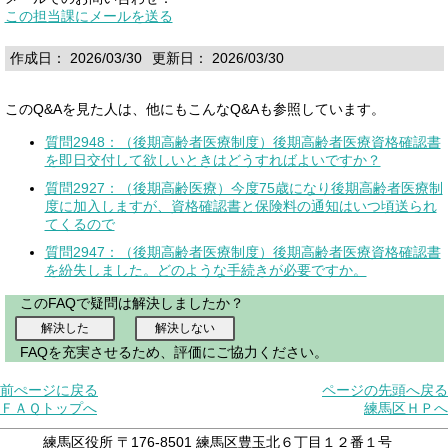
この担当課にメールを送る
作成日： 2026/03/30
更新日： 2026/03/30
このQ&Aを見た人は、他にもこんなQ&Aも参照しています。
質問2948：（後期高齢者医療制度）後期高齢者医療資格確認書
を即日交付して欲しいときはどうすればよいですか？
質問2927：（後期高齢医療）今度75歳になり後期高齢者医療制
度に加入しますが、資格確認書と保険料の通知はいつ頃送られ
てくるので
質問2947：（後期高齢者医療制度）後期高齢者医療資格確認書
を紛失しました。どのような手続きが必要ですか。
このFAQで疑問は解決しましたか？
FAQを充実させるため、評価にご協力ください。
前ぺージに戻る
ページの先頭へ戻る
ＦＡＱトップへ
練馬区ＨＰへ
練馬区役所 〒176-8501 練馬区豊玉北６丁目１２番１号