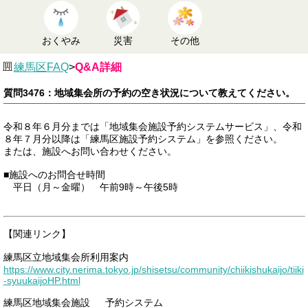
おくやみ
災害
その他
練馬区FAQ
>
Q&A詳細
質問3476：地域集会所の予約の空き状況について教えてください。
令和８年６月分までは「地域集会施設予約システムサービス」、令和
８年７月分以降は「練馬区施設予約システム」を参照ください。
または、施設へお問い合わせください。
■施設へのお問合せ時間
平日（月～金曜） 午前9時～午後5時
【関連リンク】
練馬区立地域集会所利用案内
https://www.city.nerima.tokyo.jp/shisetsu/community/chiikishukaijo/tiiki
-syuukaijoHP.html
練馬区地域集会施設 予約システム