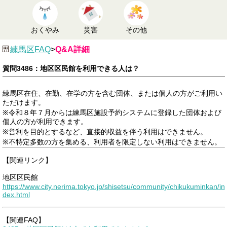
おくやみ
災害
その他
練馬区FAQ
>
Q&A詳細
質問3486：地区区民館を利用できる人は？
練馬区在住、在勤、在学の方を含む団体、または個人の方がご利用い
ただけます。
※令和８年７月からは練馬区施設予約システムに登録した団体および
個人の方が利用できます。
※営利を目的とするなど、直接的収益を伴う利用はできません。
※不特定多数の方を集める、利用者を限定しない利用はできません。
【関連リンク】
地区区民館
https://www.city.nerima.tokyo.jp/shisetsu/community/chikukuminkan/in
dex.html
【関連FAQ】