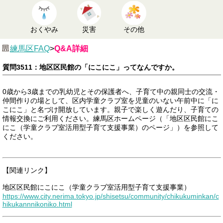
おくやみ
災害
その他
練馬区FAQ
>
Q&A詳細
質問3511：地区区民館の「にこにこ」ってなんですか。
0歳から3歳までの乳幼児とその保護者へ、子育て中の親同士の交流・
仲間作りの場として、区内学童クラブ室を児童のいない午前中に「に
こにこ」と名づけ開放しています。親子で楽しく遊んだり、子育ての
情報交換にご利用ください。練馬区ホームページ（「地区区民館にこ
にこ（学童クラブ室活用型子育て支援事業）のページ」）を参照して
ください。
【関連リンク】
地区区民館にこにこ（学童クラブ室活用型子育て支援事業）
https://www.city.nerima.tokyo.jp/shisetsu/community/chikukuminkan/c
hikukannnikoniko.html