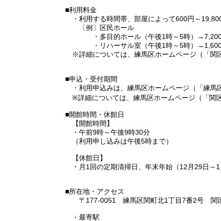
■利用料金
・利用する時間帯、部屋によって600円～19,80
〔例〕区民ホール
・多目的ホール（午後1時～5時）→7,20
・リハーサル室（午後1時～5時）→1,60
※詳細については、練馬区ホームページ（「関区
■申込・受付期間
・利用申込みは、練馬区ホームページ（「練馬区
※詳細については、練馬区ホームページ（「関区
■開館時間・休館日
【開館時間】
・午前9時～午後9時30分
（利用申し込みは午後5時まで）
【休館日】
・月1回の定期清掃日、年末年始（12月29日～1
■所在地・アクセス
〒177-0051 練馬区関町北1丁目7番2号 
・最寄駅