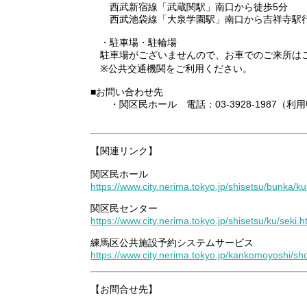
西武新宿線「武蔵関駅」南口から徒歩5分
西武池袋線「大泉学園駅」南口から吉祥寺駅行
・駐車場・駐輪場
駐車場がございませんので、お車でのご来所は
※公共交通機関をご利用ください。
■お問い合わせ先
・関区民ホール 電話：03-3928-1987（利
【関連リンク】
関区民ホール
https://www.city.nerima.tokyo.jp/shisetsu/bunka/ku
関区民センター
https://www.city.nerima.tokyo.jp/shisetsu/ku/seki.h
練馬区公共施設予約システムサービス
https://www.city.nerima.tokyo.jp/kankomoyoshi/s
【お問合せ先】