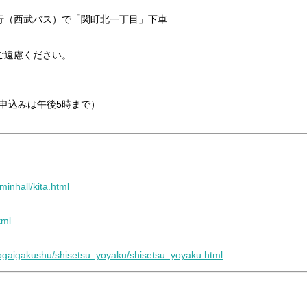
（西武バス）で「関町北一丁目」下車
ご遠慮ください。
用申込みは午後5時まで）
minhall/kita.html
tml
hogaigakushu/shisetsu_yoyaku/shisetsu_yoyaku.html