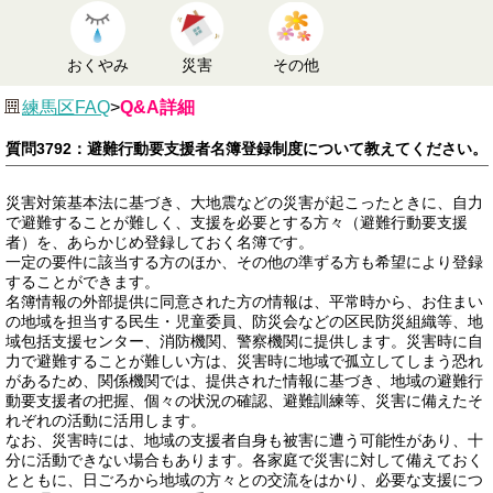
おくやみ
災害
その他
練馬区FAQ
>
Q&A詳細
質問3792：避難行動要支援者名簿登録制度について教えてください。
災害対策基本法に基づき、大地震などの災害が起こったときに、自力
で避難することが難しく、支援を必要とする方々（避難行動要支援
者）を、あらかじめ登録しておく名簿です。
一定の要件に該当する方のほか、その他の準ずる方も希望により登録
することができます。
名簿情報の外部提供に同意された方の情報は、平常時から、お住まい
の地域を担当する民生・児童委員、防災会などの区民防災組織等、地
域包括支援センター、消防機関、警察機関に提供します。災害時に自
力で避難することが難しい方は、災害時に地域で孤立してしまう恐れ
があるため、関係機関では、提供された情報に基づき、地域の避難行
動要支援者の把握、個々の状況の確認、避難訓練等、災害に備えたそ
れぞれの活動に活用します。
なお、災害時には、地域の支援者自身も被害に遭う可能性があり、十
分に活動できない場合もあります。各家庭で災害に対して備えておく
とともに、日ごろから地域の方々との交流をはかり、必要な支援につ