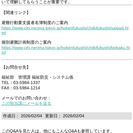
いて理解してもらうことが重要です。
【関連リンク】
避難行動要支援者名簿制度のご案内
https://www.city.nerima.tokyo.jp/hokenfukushi/chiikifukushi/saigaiji.ht
ml
個別避難計画制度のご案内
https://www.city.nerima.tokyo.jp/hokenfukushi/chiikifukushi/keikaku.ht
ml
【お問合せ先】
福祉部 管理課 福祉防災・システム係
TEL：03-5984-1337
FAX：03-5984-1214
メールでのお問い合わせ：
この担当課にメールを送る
作成日： 2026/02/04
更新日： 2026/02/04
このQ&Aを見た人は、他にもこんなQ&Aも参照しています。