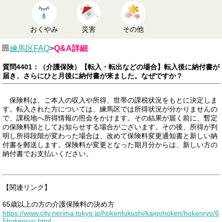
おくやみ
災害
その他
練馬区FAQ
>
Q&A詳細
質問4401：（介護保険）【転入・転出などの場合】転入後に納付書が
届き、さらにひと月後に納付書が来ました。なぜですか？
保険料は、ご本人の収入や所得、世帯の課税状況をもとに決定しま
す。転入された方については、練馬区では所得状況が分かりませんの
で、課税地へ所得情報の照会をかけます。その結果が届く前に、暫定
の保険料額としてお知らせする場合がございます。その後、所得が判
明し所得段階が変わった場合は、改めて保険料変更通知書と新しい納
付書を郵送します。保険料が変更となった期月分からは、新しい方の
納付書でお支払いください。
【関連リンク】
65歳以上の方の介護保険料の決め方
https://www.city.nerima.tokyo.jp/hokenfukushi/kaigohoken/hokenryo/6
5hokenryo.html