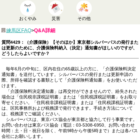
おくやみ
災害
その他
練馬区FAQ
>
Q&A詳細
質問4429：（介護保険）【そのほか】東京都シルバーパスの発行また
は更新のために、介護保険料納入（決定）通知書がほしいのですが、
どうしたらよいですか？
毎年6月の中旬に、区内在住の65歳以上の方に、「介護保険料決定
通知書」を送付しています。シルバーパスの発行または更新申請の
際、所得を確認する書類として「介護保険料通知書」をお使いいただ
けます。
「介護保険料決定通知書」は再交付ができませんので、紛失された
場合は「住民税非課税証明書」または「住民税課税証明書」をお取り
寄せください。「住民税非課税証明書」または「住民税課税証明書」
は、区民事務所および税務課で発行できます。手続き方法について
は、税務課でご確認ください。
シルバーパスは、東京バス協会が東京都と協力して行う事業です。
お問い合わせは東京バス協会（電話：03-5308-6950、お問い合わせ
時間：土・日・祝日を除く、午前9時から午後5時まで）または各バス
会社にお願いします。