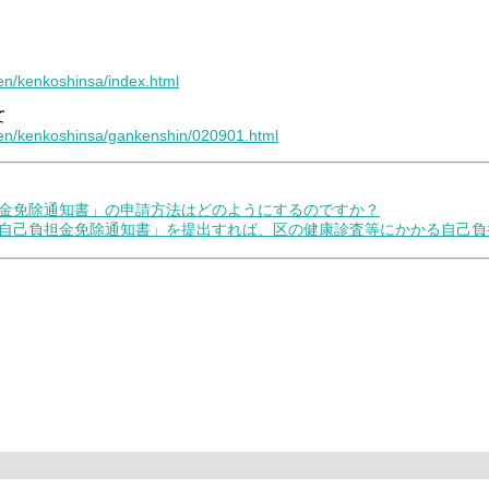
ken/kenkoshinsa/index.html
て
oken/kenkoshinsa/gankenshin/020901.html
負担金免除通知書」の申請方法はどのようにするのですか？
、「自己負担金免除通知書」を提出すれば、区の健康診査等にかかる自己