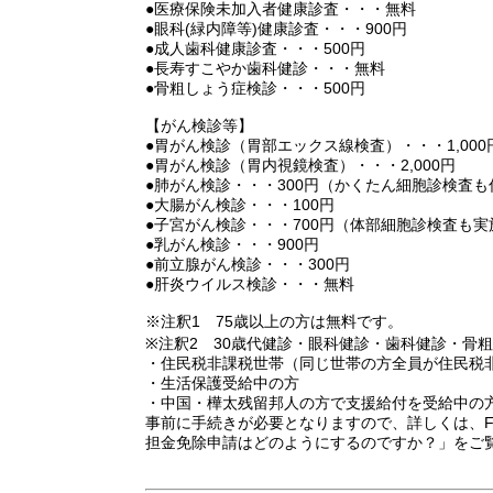
●医療保険未加入者健康診査・・・無料
●眼科(緑内障等)健康診査・・・900円
●成人歯科健康診査・・・500円
●長寿すこやか歯科健診・・・無料
●骨粗しょう症検診・・・500円
【がん検診等】
●胃がん検診（胃部エックス線検査）・・・1,000
●胃がん検診（胃内視鏡検査）・・・2,000円
●肺がん検診・・・300円（かくたん細胞診検査も
●大腸がん検診・・・100円
●子宮がん検診・・・700円（体部細胞診検査も実
●乳がん検診・・・900円
●前立腺がん検診・・・300円
●肝炎ウイルス検診・・・無料
※注釈1 75歳以上の方は無料です。
※注釈2 30歳代健診・眼科健診・歯科健診・骨
・住民税非課税世帯（同じ世帯の方全員が住民税
・生活保護受給中の方
・中国・樺太残留邦人の方で支援給付を受給中の
事前に手続きが必要となりますので、詳しくは、FA
担金免除申請はどのようにするのですか？」をご