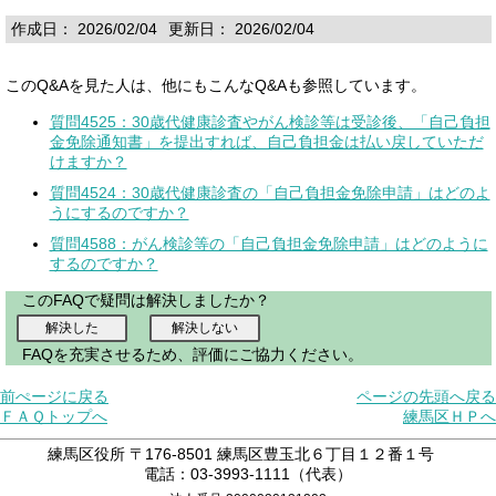
作成日： 2026/02/04
更新日： 2026/02/04
このQ&Aを見た人は、他にもこんなQ&Aも参照しています。
質問4525：30歳代健康診査やがん検診等は受診後、「自己負担
金免除通知書」を提出すれば、自己負担金は払い戻していただ
けますか？
質問4524：30歳代健康診査の「自己負担金免除申請」はどのよ
うにするのですか？
質問4588：がん検診等の「自己負担金免除申請」はどのように
するのですか？
このFAQで疑問は解決しましたか？
FAQを充実させるため、評価にご協力ください。
前ぺージに戻る
ページの先頭へ戻る
ＦＡＱトップへ
練馬区ＨＰへ
練馬区役所 〒176-8501 練馬区豊玉北６丁目１２番１号
電話：03-3993-1111（代表）