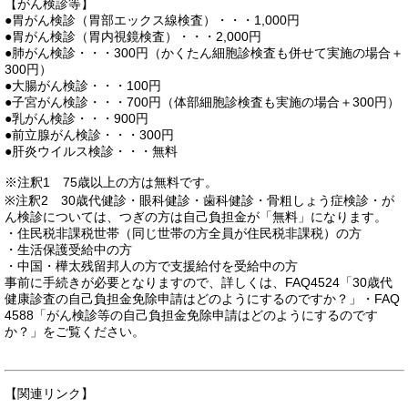
【がん検診等】
●胃がん検診（胃部エックス線検査）・・・1,000円
●胃がん検診（胃内視鏡検査）・・・2,000円
●肺がん検診・・・300円（かくたん細胞診検査も併せて実施の場合＋
300円）
●大腸がん検診・・・100円
●子宮がん検診・・・700円（体部細胞診検査も実施の場合＋300円）
●乳がん検診・・・900円
●前立腺がん検診・・・300円
●肝炎ウイルス検診・・・無料
※注釈1 75歳以上の方は無料です。
※注釈2 30歳代健診・眼科健診・歯科健診・骨粗しょう症検診・が
ん検診については、つぎの方は自己負担金が「無料」になります。
・住民税非課税世帯（同じ世帯の方全員が住民税非課税）の方
・生活保護受給中の方
・中国・樺太残留邦人の方で支援給付を受給中の方
事前に手続きが必要となりますので、詳しくは、FAQ4524「30歳代
健康診査の自己負担金免除申請はどのようにするのですか？」・FAQ
4588「がん検診等の自己負担金免除申請はどのようにするのです
か？」をご覧ください。
【関連リンク】