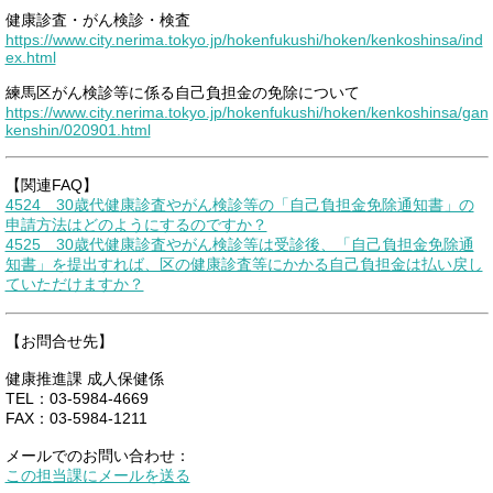
健康診査・がん検診・検査
https://www.city.nerima.tokyo.jp/hokenfukushi/hoken/kenkoshinsa/ind
ex.html
練馬区がん検診等に係る自己負担金の免除について
https://www.city.nerima.tokyo.jp/hokenfukushi/hoken/kenkoshinsa/gan
kenshin/020901.html
【関連FAQ】
4524 30歳代健康診査やがん検診等の「自己負担金免除通知書」の
申請方法はどのようにするのですか？
4525 30歳代健康診査やがん検診等は受診後、「自己負担金免除通
知書」を提出すれば、区の健康診査等にかかる自己負担金は払い戻し
ていただけますか？
【お問合せ先】
健康推進課 成人保健係
TEL：03-5984-4669
FAX：03-5984-1211
メールでのお問い合わせ：
この担当課にメールを送る