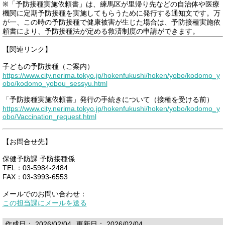
※「予防接種実施依頼書」は、練馬区が里帰り先などの自治体や医療
機関に定期予防接種を実施してもらうために発行する通知文です。万
が一、この時の予防接種で健康被害が生じた場合は、予防接種実施依
頼書により、予防接種法が定める救済制度の申請ができます。
【関連リンク】
子どもの予防接種（ご案内）
https://www.city.nerima.tokyo.jp/hokenfukushi/hoken/yobo/kodomo_y
obo/kodomo_yobou_sessyu.html
「予防接種実施依頼書」発行の手続きについて（接種を受ける前）
https://www.city.nerima.tokyo.jp/hokenfukushi/hoken/yobo/kodomo_y
obo/Vaccination_request.html
【お問合せ先】
保健予防課 予防接種係
TEL：03-5984-2484
FAX：03-3993-6553
メールでのお問い合わせ：
この担当課にメールを送る
作成日： 2026/02/04
更新日： 2026/02/04