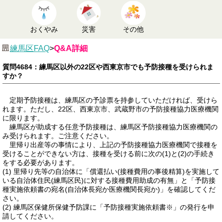
おくやみ
災害
その他
練馬区FAQ
>
Q&A詳細
質問4684：練馬区以外の22区や西東京市でも予防接種を受けられま
すか？
定期予防接種は、練馬区の予診票を持参していただければ、受けら
れます。ただし、22区、西東京市、武蔵野市の予防接種協力医療機関
に限ります。
練馬区が助成する任意予防接種は、練馬区予防接種協力医療機関の
み受けられます。ご注意ください。
里帰り出産等の事情により、上記の予防接種協力医療機関で接種を
受けることができない方は、接種を受ける前に次の(1)と(2)の手続き
をする必要があります。
(1) 里帰り先等の自治体に「償還払い(接種費用の事後精算)を実施して
いる自治体住民(練馬区民)に対する接種費用助成の有無」と「予防接
種実施依頼書の宛名(自治体長宛か医療機関長宛か)」を確認してくだ
さい。
(2) 練馬区保健所保健予防課に「予防接種実施依頼書※」の発行を申
請してください。