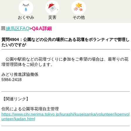
おくやみ
災害
その他
練馬区FAQ
>
Q&A詳細
質問4904：公園などの公共の場所にある花壇をボランティアで管理し
たいのですが
公園や駅前などの花壇づくりに参加をご希望の場合は、最寄りの花
壇管理団体をご紹介します。
みどり推進課協働係
5984‐2418
【関連リンク】
住民による公園等花壇自主管理
https://www.city.nerima.tokyo.jp/kurashi/kuseisanka/volunteer/koenvol
unteer/kadan.html