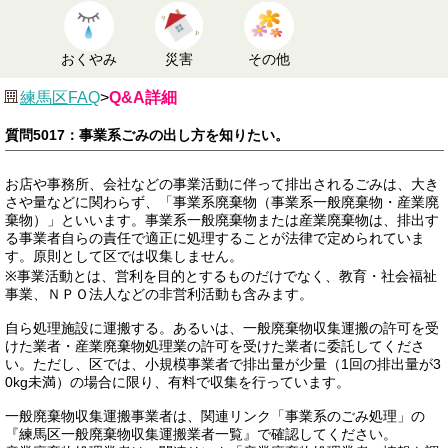
おくやみ
災害
その他
練馬区FAQ
>
Q&A詳細
質問5017：事業系ごみの出し方を知りたい。
お店や事務所、会社などの事業活動に伴って排出されるごみは、大き
さや量などに関わらず、「事業系廃棄物（事業系一般廃棄物・産業廃
棄物）」といいます。事業系一般廃棄物または産業廃棄物は、排出す
る事業者自らの責任で適正に処理することが法律で定められていま
す。原則として区では収集しません。
※事業活動とは、営利を目的とするものだけでなく、教育・社会福祉
事業、ＮＰＯ法人などの非営利活動も含みます。
自ら処理施設に運搬する。あるいは、一般廃棄物収集運搬の許可を受
けた業者・産業廃棄物処理業の許可を受けた業者に委託してくださ
い。ただし、区では、小規模事業者で排出量が少量（1回の排出量が3
0kg未満）の場合に限り、有料で収集を行っています。
一般廃棄物収集運搬事業者は、関連リンク「事業系のごみ処理」の
『練馬区一般廃棄物収集運搬業者一覧』で確認してください。