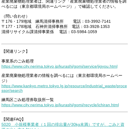
産業廃棄物処理業者は、関連リンク「産業廃棄物処理業者の情報を調
べるには（東京都環境局ホームページ）」で確認してください。
（問い合わせ）
〒176・179地域 練馬清掃事務所 電話：03-3992-7141
〒177・178地域 石神井清掃事務所 電話：03-3928-1353
清掃リサイクル課清掃事業係 電話：03-5984-1059
【関連リンク】
事業系のごみ処理
https://www.city.nerima.tokyo.jp/kurashi/gomi/service/jigyou.html
産業廃棄物処理業者の情報を調べるには（東京都環境局ホームペー
ジ）
https://www.kankyo.metro.tokyo.lg.jp/resource/industrial_waste/proce
ssor/search
練馬区ごみ処理券取扱所一覧
https://www.city.nerima.tokyo.jp/kurashi/gomi/recycle/ichiran.html
【関連FAQ】
5020 小規模事業者（１回の排出量が30kg未満）ですが、ごみと資