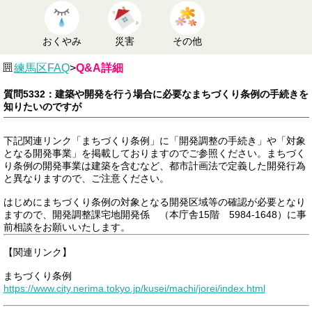
おくやみ
災害
その他
練馬区FAQ
>
Q&A詳細
質問5332：建築や開発を行う場合に必要なまちづくり条例の手続きを
知りたいのですが
下記関連リンク「まちづくり条例」に「開発調整の手続き」や「対象
となる開発事業」を掲載しておりますのでご参照ください。まちづく
り条例の開発事業は建築を含むなど、都市計画法で定義した開発行為
と異なりますので、ご注意ください。
はじめにまちづくり条例の対象となる開発区域等の確認が必要となり
ますので、開発調整課宅地開発係 （本庁舎15階 5984-1648）に事
前相談をお願いいたします。
【関連リンク】
まちづくり条例
https://www.city.nerima.tokyo.jp/kusei/machi/jorei/index.html