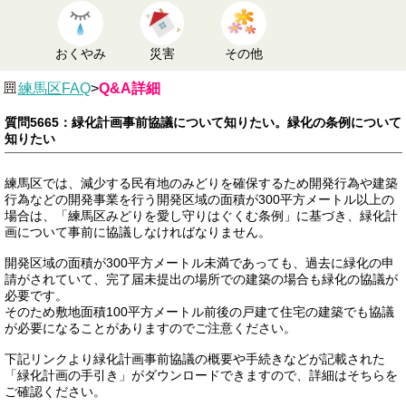
おくやみ
災害
その他
練馬区FAQ
>
Q&A詳細
質問5665：緑化計画事前協議について知りたい。緑化の条例について
知りたい
練馬区では、減少する民有地のみどりを確保するため開発行為や建築
行為などの開発事業を行う開発区域の面積が300平方メートル以上の
場合は、「練馬区みどりを愛し守りはぐくむ条例」に基づき、緑化計
画について事前に協議しなければなりません。
開発区域の面積が300平方メートル未満であっても、過去に緑化の申
請がされていて、完了届未提出の場所での建築の場合も緑化の協議が
必要です。
そのため敷地面積100平方メートル前後の戸建て住宅の建築でも協議
が必要になることがありますのでご注意ください。
下記リンクより緑化計画事前協議の概要や手続きなどが記載された
「緑化計画の手引き」がダウンロードできますので、詳細はそちらを
ご確認ください。