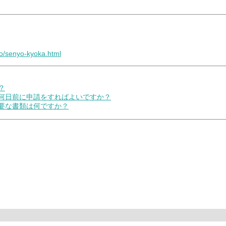
ro/senyo-kyoka.html
？
の何日前に申請をすればよいですか？
必要な書類は何ですか？