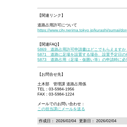
【関連リンク】
道路占用許可について
https://www.city.nerima.tokyo.jp/kurashi/sumai/do
【関連FAQ】
5869 道路占用許可申請書はどこでもらえますか
5871 道路に足場を設置する場合、設置予定日
5873 道路占用（足場・仮囲い等）の申請時に
【お問合せ先】
土木部 管理課 道路占用係
TEL：03-5984-1956
FAX：03-5984-1224
メールでのお問い合わせ：
この担当課にメールを送る
作成日： 2026/02/04
更新日： 2026/02/04