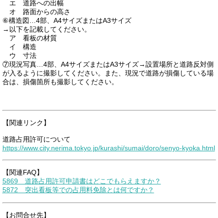
エ 道路への出幅
オ 路面からの高さ
⑥構造図…4部、A4サイズまたはA3サイズ
→以下を記載してください。
ア 看板の材質
イ 構造
ウ 寸法
⑦現況写真…4部、A4サイズまたはA3サイズ→設置場所と道路反対側
が入るように撮影してください。また、現況で道路が損傷している場
合は、損傷箇所も撮影してください。
【関連リンク】
道路占用許可について
https://www.city.nerima.tokyo.jp/kurashi/sumai/doro/senyo-kyoka.html
【関連FAQ】
5869 道路占用許可申請書はどこでもらえますか？
5872 突出看板等での占用料免除とは何ですか？
【お問合せ先】