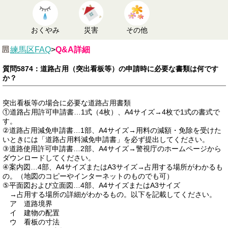
おくやみ
災害
その他
練馬区FAQ
>
Q&A詳細
質問5874：道路占用（突出看板等）の申請時に必要な書類は何です
か？
突出看板等の場合に必要な道路占用書類
①道路占用許可申請書…1式（4枚）、A4サイズ→4枚で1式の書式で
す。
②道路占用減免申請書…1部、A4サイズ→用料の減額・免除を受けた
いときには「道路占用料減免申請書」を必ず提出してください。
③道路使用許可申請書…2部、A4サイズ→警視庁のホームページから
ダウンロードしてください。
④案内図…4部、A4サイズまたはA3サイズ→占用する場所がわかるも
の。（地図のコピーやインターネットのものでも可）
⑤平面図および立面図…4部、A4サイズまたはA3サイズ
→占用する場所の詳細がわかるもの。以下を記載してください。
ア 道路境界
イ 建物の配置
ウ 看板の寸法