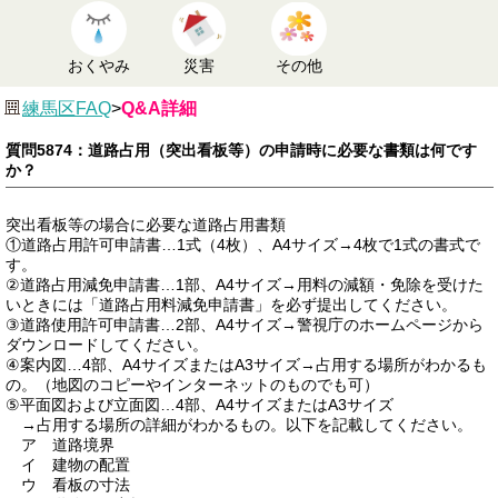
おくやみ
災害
その他
練馬区FAQ
>
Q&A詳細
質問5874：道路占用（突出看板等）の申請時に必要な書類は何です
か？
突出看板等の場合に必要な道路占用書類
①道路占用許可申請書…1式（4枚）、A4サイズ→4枚で1式の書式で
す。
②道路占用減免申請書…1部、A4サイズ→用料の減額・免除を受けた
いときには「道路占用料減免申請書」を必ず提出してください。
③道路使用許可申請書…2部、A4サイズ→警視庁のホームページから
ダウンロードしてください。
④案内図…4部、A4サイズまたはA3サイズ→占用する場所がわかるも
の。（地図のコピーやインターネットのものでも可）
⑤平面図および立面図…4部、A4サイズまたはA3サイズ
→占用する場所の詳細がわかるもの。以下を記載してください。
ア 道路境界
イ 建物の配置
ウ 看板の寸法