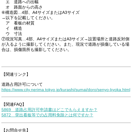
エ 道路への出幅
オ 路面からの高さ
⑥構造図…4部、A4サイズまたはA3サイズ
→以下を記載してください。
ア 看板の材質
イ 構造
ウ 寸法
⑦現況写真…4部、A4サイズまたはA3サイズ→設置場所と道路反対側
が入るように撮影してください。また、現況で道路が損傷している場
合は、損傷箇所も撮影してください。
【関連リンク】
道路占用許可について
https://www.city.nerima.tokyo.jp/kurashi/sumai/doro/senyo-kyoka.html
【関連FAQ】
5869 道路占用許可申請書はどこでもらえますか？
5872 突出看板等での占用料免除とは何ですか？
【お問合せ先】