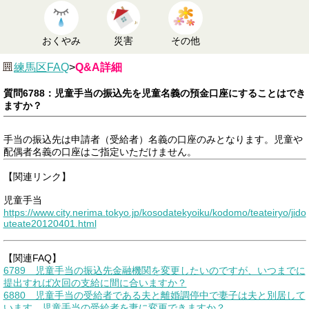
おくやみ
災害
その他
練馬区FAQ
>
Q&A詳細
質問6788：児童手当の振込先を児童名義の預金口座にすることはでき
ますか？
手当の振込先は申請者（受給者）名義の口座のみとなります。児童や
配偶者名義の口座はご指定いただけません。
【関連リンク】
児童手当
https://www.city.nerima.tokyo.jp/kosodatekyoiku/kodomo/teateiryo/jido
uteate20120401.html
【関連FAQ】
6789 児童手当の振込先金融機関を変更したいのですが、いつまでに
提出すれば次回の支給に間に合いますか？
6880 児童手当の受給者である夫と離婚調停中で妻子は夫と別居して
います。児童手当の受給者を妻に変更できますか？