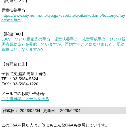
【関連リンク】
児童扶養手当
https://www.city.nerima.tokyo.jp/kosodatekyoiku/kodomo/teateiryo/fuy
oteate.html
【関連FAQ】
6869 ひとり親家庭の手当（児童扶養手当・児童育成手当・ひとり親
医療費助成）を受給していますが、再婚することになりました。受給
資格はどうなりますか?
【お問合せ先】
子育て支援課 児童手当係
TEL：03-5984-5824
FAX：03-5984-1220
メールでのお問い合わせ：
この担当課にメールを送る
作成日： 2026/02/04
更新日： 2026/02/04
このQ&Aを見た人は、他にもこんなQ&Aも参照しています。