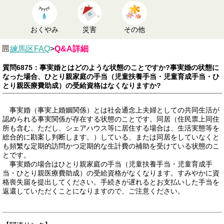
おくやみ
災害
その他
練馬区FAQ
>
Q&A詳細
質問6875：事実婚とはどのような状態のことですか?事実婚の状態に
なった場合、ひとり親家庭の手当（児童扶養手当・児童育成手当・ひ
とり親医療費助成）の受給資格はなくなりますか?
事実婚（事実上婚姻関係）とは社会通念上夫婦としての共同生活が
認められる事実関係が存在する状態のことです。同居（住民票上同住
所も含む。ただし、シェアハウス等に居住する場合は、生活実態等を
総合的に勘案し判断します。）している、または同居をしていなくと
も頻繁な定期的訪問かつ定期的な生計費の補助を受けている状態のこ
とです。
事実婚の場合はひとり親家庭の手当（児童扶養手当・児童育成手
当・ひとり親医療費助成）の受給資格がなくなります。すみやかに資
格喪失届を提出してください。手続きが遅れるとお支払いした手当を
返還していただくことになりますので、ご注意ください。