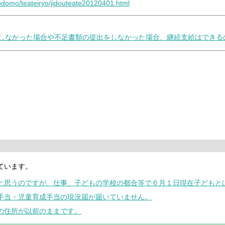
kodomo/teateiryo/jidouteate20120401.html
出しなかった場合や不足書類の提出をしなかった場合、継続支給はできる
ています。
うと思うのですが、仕事、子どもの学校の都合等で６月１日現在子どもと
童手当・児童育成手当の現況届が届いていません。
届の住所が以前のままです。