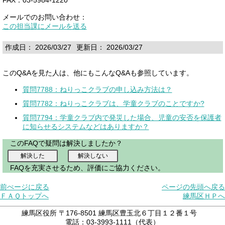
メールでのお問い合わせ：
この担当課にメールを送る
作成日： 2026/03/27
更新日： 2026/03/27
このQ&Aを見た人は、他にもこんなQ&Aも参照しています。
質問7788：ねりっこクラブの申し込み方法は？
質問7782：ねりっこクラブは、学童クラブのことですか?
質問7794：学童クラブ内で発災した場合、児童の安否を保護者
に知らせるシステムなどはありますか？
このFAQで疑問は解決しましたか？
FAQを充実させるため、評価にご協力ください。
前ぺージに戻る
ページの先頭へ戻る
ＦＡＱトップへ
練馬区ＨＰへ
練馬区役所 〒176-8501 練馬区豊玉北６丁目１２番１号
電話：03-3993-1111（代表）