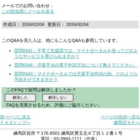
メールでのお問い合わせ：
この担当課にメールを送る
作成日： 2026/02/04
更新日： 2026/02/04
このQ&Aを見た人は、他にもこんなQ&Aも参照しています。
質問6941：子育て支援課では、マイナポータルを使ってどのよ
うなサービスを受けられますか？
質問6946：児童手当の電子申請方法について教えてください。
質問6943：マイナポータルでは児童手当申請の他、どのような
手続きができますか？
このFAQで疑問は解決しましたか？
FAQを充実させるため、評価にご協力ください。
前ぺージに戻る
ページの先頭へ戻る
ＦＡＱトップへ
練馬区ＨＰへ
練馬区役所 〒176-8501 練馬区豊玉北６丁目１２番１号
電話：03-3993-1111（代表）