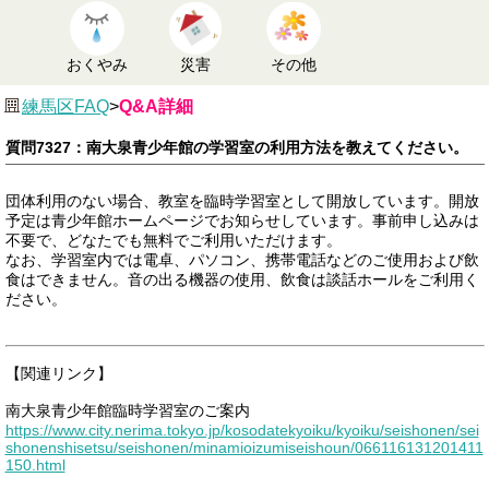
おくやみ
災害
その他
練馬区FAQ
>
Q&A詳細
質問7327：南大泉青少年館の学習室の利用方法を教えてください。
団体利用のない場合、教室を臨時学習室として開放しています。開放
予定は青少年館ホームページでお知らせしています。事前申し込みは
不要で、どなたでも無料でご利用いただけます。
なお、学習室内では電卓、パソコン、携帯電話などのご使用および飲
食はできません。音の出る機器の使用、飲食は談話ホールをご利用く
ださい。
【関連リンク】
南大泉青少年館臨時学習室のご案内
https://www.city.nerima.tokyo.jp/kosodatekyoiku/kyoiku/seishonen/sei
shonenshisetsu/seishonen/minamioizumiseishoun/066116131201411
150.html