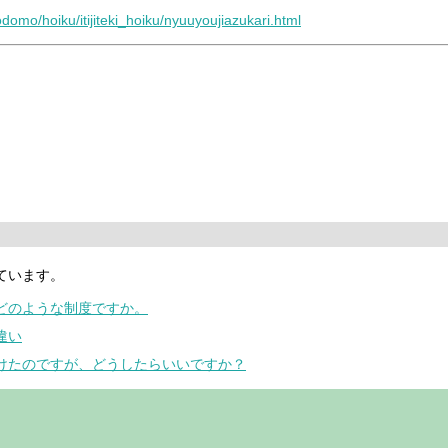
domo/hoiku/itijiteki_hoiku/nyuuyoujiazukari.html
ています。
はどのような制度ですか。
違い
かけたのですが、どうしたらいいですか？
。