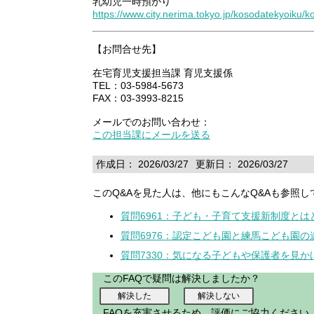
乳幼児一時預かり
https://www.city.nerima.tokyo.jp/kosodatekyoiku/ko
【お問合せ先】
在宅育児支援担当課 育児支援係
TEL：03-5984-5673
FAX：03-3993-8215
メールでのお問い合わせ：
この担当課にメールを送る
作成日： 2026/03/27
更新日： 2026/03/27
このQ&Aを見た人は、他にもこんなQ&Aも参照し
質問6961：子ども・子育て支援新制度と
質問6976：認定こども園と練馬こども園の
質問7330：気になる子どもや保護者を見
このFAQで疑問は解決しましたか？
FAQを充実させるため、評価にご協力ください