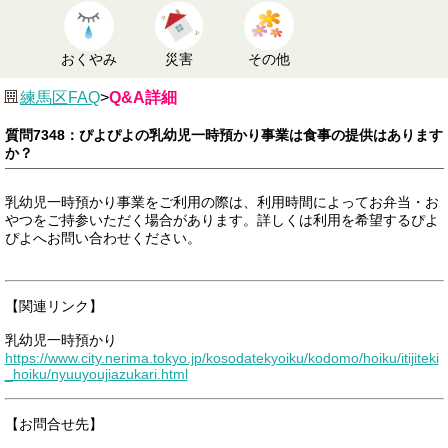
おくやみ
災害
その他
練馬区FAQ
>
Q&A詳細
質問7348：ぴよぴよの乳幼児一時預かり事業は食事の提供はあります
か？
乳幼児一時預かり事業をご利用の際は、利用時間によってお弁当・お
やつをご持参いただく場合があります。詳しくは利用を希望するぴよ
ぴよへお問い合わせください。
【関連リンク】
乳幼児一時預かり
https://www.city.nerima.tokyo.jp/kosodatekyoiku/kodomo/hoiku/itijiteki
_hoiku/nyuuyoujiazukari.html
【お問合せ先】