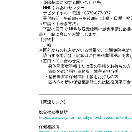
（免除基準に関する問い合わせ先）
NHKふれあいセンター
ナビダイヤル 電話：0570-077-077
受付時間 午前9時～午後8時（土曜・日曜・祝
＜申請・手続き方法＞
下記の窓口で NHK放送受信料の減免申請に必要
書と一緒に窓口でお渡しします。
【持物】
・手帳
※区外からの転入者がいる世帯で、全額免除申請
該当する場合は下記窓口に住民税非課税証明書が
＜窓口・問い合わせ先＞
・身体障害者手帳または愛の手帳をお持ちの方
管轄の総合福祉事務所 障害者担当係
・精神障害者保健福祉手帳をお持ちの方
区内６か所の保健相談所または区役所東庁舎７
【関連リンク】
総合福祉事務所
https://www.city.nerima.tokyo.jp/shisetsu/hokenfu
保健相談所