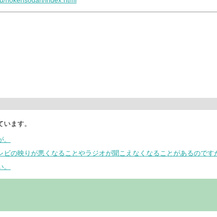
uku/hokensodan/index.html
ています。
が。
テレビの映りが悪くなることやラジオが聞こえなくなることがあるのです
い。
。