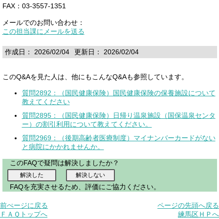
FAX：03-3557-1351
メールでのお問い合わせ：
この担当課にメールを送る
作成日： 2026/02/04
更新日： 2026/02/04
このQ&Aを見た人は、他にもこんなQ&Aも参照しています。
質問2892：（国民健康保険）国民健康保険の保養施設について
教えてください
質問2895：（国民健康保険）日帰り温泉施設（国保温泉センタ
ー）の割引利用について教えてください。
質問2969：（後期高齢者医療制度）マイナンバーカードがない
と病院にかかれませんか。
このFAQで疑問は解決しましたか？
FAQを充実させるため、評価にご協力ください。
前ぺージに戻る
ページの先頭へ戻る
ＦＡＱトップへ
練馬区ＨＰへ