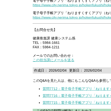
電子母子手帳アプリ「ねりますくすくアプリ（ね
https://www.city.nerima.tokyo.jp/hokenfukushi/ho
電子母子手帳アプリ「ねりますくすくアプリ（ね
https://www.city.nerima.tokyo.jp/hokenfukushi/h
【お問合せ先】
健康推進課 健康システム係
TEL：5984-1661
FAX：5984-1211
メールでのお問い合わせ：
この担当課にメールを送る
作成日： 2026/02/04
更新日： 2026/02/04
このQ&Aを見た人は、他にもこんなQ&Aも参照し
質問7712：電子母子手帳アプリ「ねりま
質問7716：電子母子手帳アプリ「ねりま
質問7715：電子母子手帳アプリ「ねりま
このFAQで疑問は解決しましたか？