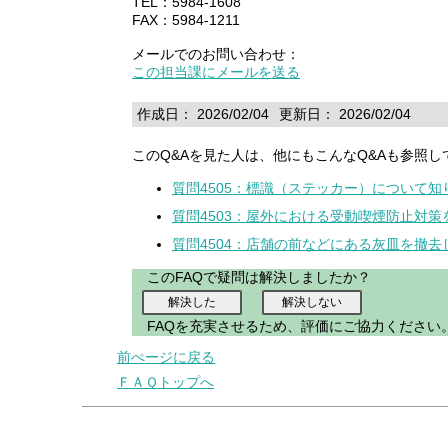
TEL：5984-1608
FAX：5984-1211
メールでのお問い合わせ：
この担当課にメールを送る
作成日： 2026/02/04
更新日： 2026/02/04
このQ&Aを見た人は、他にもこんなQ&Aも参照し
質問4505：標識（ステッカー）について知
質問4503：屋外における受動喫煙防止対
質問4504：店舗の前などにある灰皿を撤去
このFAQで疑問は解決しましたか？
FAQを充実させるため、評価にご協力ください
前ぺージに戻る
ＦＡＱトップへ