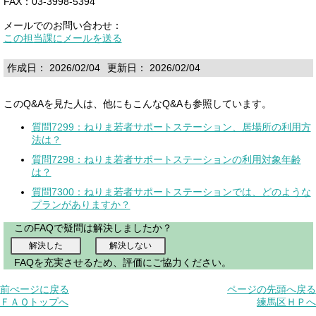
FAX：03-3998-5394
メールでのお問い合わせ：
この担当課にメールを送る
作成日： 2026/02/04
更新日： 2026/02/04
このQ&Aを見た人は、他にもこんなQ&Aも参照しています。
質問7299：ねりま若者サポートステーション、居場所の利用方
法は？
質問7298：ねりま若者サポートステーションの利用対象年齢
は？
質問7300：ねりま若者サポートステーションでは、どのような
プランがありますか？
このFAQで疑問は解決しましたか？
FAQを充実させるため、評価にご協力ください。
前ぺージに戻る
ページの先頭へ戻る
ＦＡＱトップへ
練馬区ＨＰへ