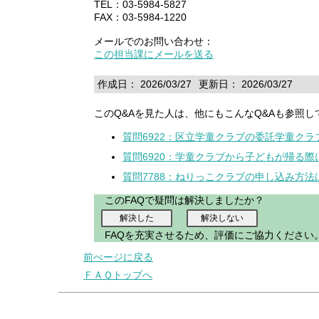
TEL：03-5984-5827
FAX：03-5984-1220
メールでのお問い合わせ：
この担当課にメールを送る
作成日： 2026/03/27
更新日： 2026/03/27
このQ&Aを見た人は、他にもこんなQ&Aも参照し
質問6922：区立学童クラブの委託学童ク
質問6920：学童クラブから子どもが帰る
質問7788：ねりっこクラブの申し込み方法
このFAQで疑問は解決しましたか？
FAQを充実させるため、評価にご協力ください
前ぺージに戻る
ＦＡＱトップへ