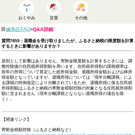
おくやみ
災害
その他
練馬区FAQ
>
Q&A詳細
質問7855：退職金を受け取りましたが、ふるさと納税の限度額を計算
するときに影響がありますか？
原則として影響はありません。寄附金限度額を計算するときには、調
整控除後の住民税所得割額を用います。住民税所得割の課税標準は、
前年の所得について算定した総所得金額、退職所得金額および山林所
得金額となっていますが、退職所得については「現年分離課税」によ
る課税の特例規定により分離されているため、退職所得に係る住民税
所得割額はふるさと納税の寄附金税額控除の対象となる住民税所得割
額に含まれません（現年分離課税とならない退職所得の場合を除
く）。
【関連リンク】
寄附金税額控除（ふるさと納税など）
https://www.city.nerima.tokyo.jp/kurashi/zei/jyuminzei/zeigakukojo/kifu