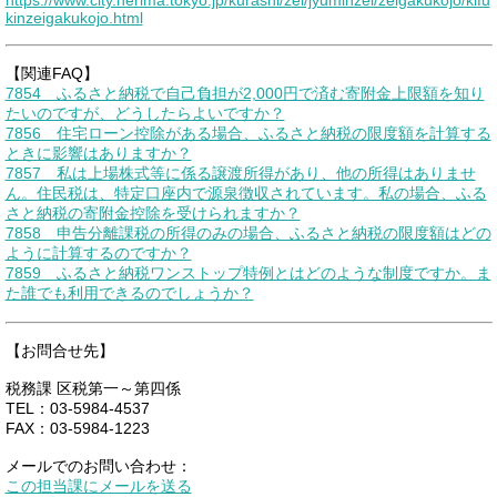
kinzeigakukojo.html
【関連FAQ】
7854 ふるさと納税で自己負担が2,000円で済む寄附金上限額を知り
たいのですが、どうしたらよいですか？
7856 住宅ローン控除がある場合、ふるさと納税の限度額を計算する
ときに影響はありますか？
7857 私は上場株式等に係る譲渡所得があり、他の所得はありませ
ん。住民税は、特定口座内で源泉徴収されています。私の場合、ふる
さと納税の寄附金控除を受けられますか？
7858 申告分離課税の所得のみの場合、ふるさと納税の限度額はどの
ように計算するのですか？
7859 ふるさと納税ワンストップ特例とはどのような制度ですか。ま
た誰でも利用できるのでしょうか？
【お問合せ先】
税務課 区税第一～第四係
TEL：03-5984-4537
FAX：03-5984-1223
メールでのお問い合わせ：
この担当課にメールを送る