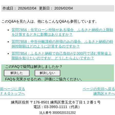
作成日： 2026/02/04
更新日： 2026/02/04
このQ&Aを見た人は、他にもこんなQ&Aも参照しています。
質問7856：住宅ローン控除がある場合、ふるさと納税の上限額
を計算するときに影響はありますか？
質問7858：申告分離課税の所得のみの場合、ふるさと納税の特
例控除額はどのように計算するのですか？
質問7854：ふるさと納税で自己負担が2,000円で済む寄附金上
限額を知りたいのですが、どうしたらよいですか？
このFAQで疑問は解決しましたか？
FAQを充実させるため、評価にご協力ください。
前ぺージに戻る
ページの先頭へ戻る
ＦＡＱトップへ
練馬区ＨＰへ
練馬区役所 〒176-8501 練馬区豊玉北６丁目１２番１号
電話：03-3993-1111（代表）
法人番号 3000020131202