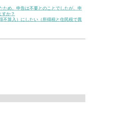
いたため、申告は不要とのことでしたが、申
ますか？
所得不算入）にしたい（所得税と住民税で異