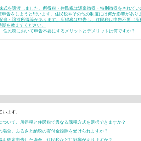
場株式を譲渡しました。所得税・住民税は源泉徴収・特別徴収をされて
定申告をしようと思います。住民税やその他の制度には何か影響があり
の配当・譲渡所得等があります。所得税は申告し、住民税は申告不要（
時期を教えてください。
て、住民税において申告不要にするメリットとデメリットは何ですか？
ています。
等について、所得税と住民税で異なる課税方式を選択できますか？
みの場合、ふるさと納税の寄付金控除を受けられますか？
所得を確定申告した場合、住民税などに影響がありますか？