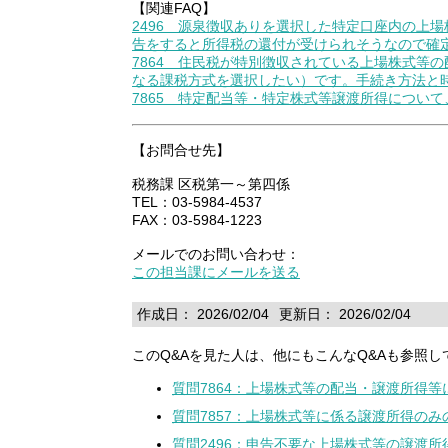
【関連FAQ】
2496 源泉徴収ありを選択した特定口座内の上
告をすると所得税の還付が受けられそうなので確
7864 住民税が特別徴収されている上場株式等
なる課税方式を選択したい）です。手続き方法と
7865 特定配当等・特定株式等譲渡所得につい
【お問合せ先】
税務課 区税第一～第四係
TEL：03-5984-4537
FAX：03-5984-1223
メールでのお問い合わせ：
この担当課にメールを送る
作成日： 2026/02/04
更新日： 2026/02/04
このQ&Aを見た人は、他にもこんなQ&Aも参照し
質問7864：上場株式等の配当・譲渡所得
質問7857：上場株式等に係る譲渡所得の
質問2496：申告不要な上場株式等の譲渡