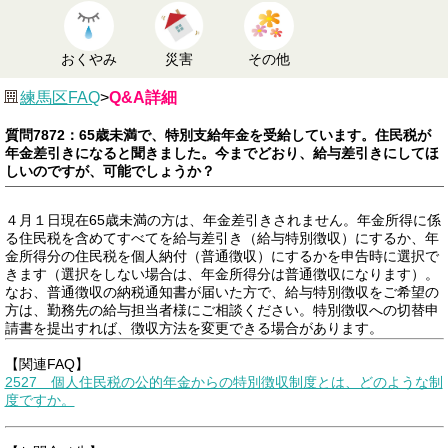
おくやみ
災害
その他
練馬区FAQ
>
Q&A詳細
質問7872：65歳未満で、特別支給年金を受給しています。住民税が
年金差引きになると聞きました。今までどおり、給与差引きにしてほ
しいのですが、可能でしょうか？
４月１日現在65歳未満の方は、年金差引きされません。年金所得に係
る住民税を含めてすべてを給与差引き（給与特別徴収）にするか、年
金所得分の住民税を個人納付（普通徴収）にするかを申告時に選択で
きます（選択をしない場合は、年金所得分は普通徴収になります）。
なお、普通徴収の納税通知書が届いた方で、給与特別徴収をご希望の
方は、勤務先の給与担当者様にご相談ください。特別徴収への切替申
請書を提出すれば、徴収方法を変更できる場合があります。
【関連FAQ】
2527 個人住民税の公的年金からの特別徴収制度とは、どのような制
度ですか。