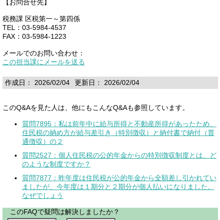
【お問合せ先】
税務課 区税第一～第四係
TEL：03-5984-4537
FAX：03-5984-1223
メールでのお問い合わせ：
この担当課にメールを送る
作成日： 2026/02/04
更新日： 2026/02/04
このQ&Aを見た人は、他にもこんなQ&Aも参照しています。
質問7895：私は前年中に給与所得と不動産所得があったため、
住民税の納め方が給与差引き（特別徴収）と納付書で納付（普
通徴収）の２
質問2527：個人住民税の公的年金からの特別徴収制度とは、ど
のような制度ですか？
質問7877：昨年度は住民税が公的年金から全額差し引かれてい
ましたが、今年度は１期分と２期分が個人払いになりました。
なぜでしょう
このFAQで疑問は解決しましたか？