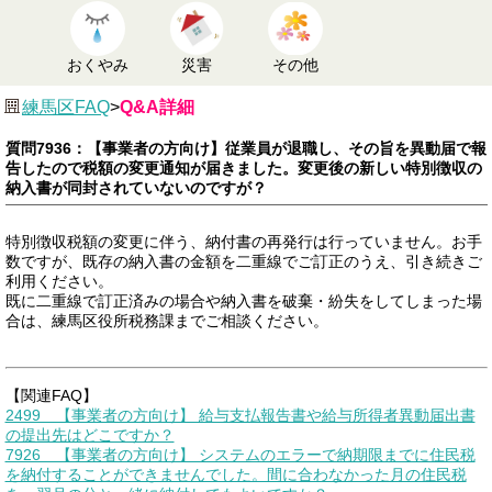
おくやみ
災害
その他
練馬区FAQ
>
Q&A詳細
質問7936：【事業者の方向け】従業員が退職し、その旨を異動届で報
告したので税額の変更通知が届きました。変更後の新しい特別徴収の
納入書が同封されていないのですが？
特別徴収税額の変更に伴う、納付書の再発行は行っていません。お手
数ですが、既存の納入書の金額を二重線でご訂正のうえ、引き続きご
利用ください。
既に二重線で訂正済みの場合や納入書を破棄・紛失をしてしまった場
合は、練馬区役所税務課までご相談ください。
【関連FAQ】
2499 【事業者の方向け】 給与支払報告書や給与所得者異動届出書
の提出先はどこですか？
7926 【事業者の方向け】 システムのエラーで納期限までに住民税
を納付することができませんでした。間に合わなかった月の住民税