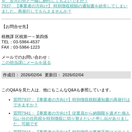
を、翌月の分と一緒に納付してもよいですか？
7937 【事業者の方向け】 特別徴収税額の通知書を紛失してしまい
ました。再発行してもらえませんか？
【お問合せ先】
税務課 区税第一～第四係
TEL：03-5984-4537
FAX：03-5984-1223
メールでのお問い合わせ：
この担当課にメールを送る
作成日： 2026/02/04
更新日： 2026/02/04
このQ&Aを見た人は、他にもこんなQ&Aも参照しています。
質問7937：【事業者の方向け】特別徴収税額通知書の再発行は
できますか？
質問7941：【事業者の方向け】従業員から納期限を過ぎた個人
払い分の住民税を特別徴収に切り替えたいと申し出がありまし
た。可能です
質問7916：【事業者の方向け】特別徴収の事務手順はどのよう