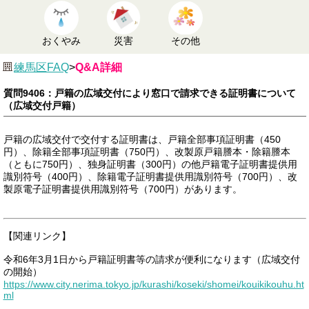
おくやみ
災害
その他
練馬区FAQ
>
Q&A詳細
質問9406：戸籍の広域交付により窓口で請求できる証明書について
（広域交付戸籍）
戸籍の広域交付で交付する証明書は、戸籍全部事項証明書（450
円）、除籍全部事項証明書（750円）、改製原戸籍謄本・除籍謄本
（ともに750円）、独身証明書（300円）の他戸籍電子証明書提供用
識別符号（400円）、除籍電子証明書提供用識別符号（700円）、改
製原電子証明書提供用識別符号（700円）があります。
【関連リンク】
令和6年3月1日から戸籍証明書等の請求が便利になります（広域交付
の開始）
https://www.city.nerima.tokyo.jp/kurashi/koseki/shomei/kouikikouhu.ht
ml