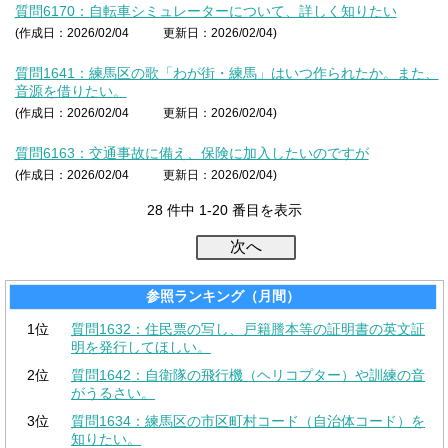
質問6170：自転車シミュレーターについて、詳しく知りたい
(作成日：2026/02/04
更新日：2026/02/04)
質問1641：練馬区の歌「わが街・練馬」はいつ作られたか。また、
音源を借りたい。
(作成日：2026/02/04
更新日：2026/02/04)
質問6163：交通事故に備え、保険に加入したいのですが
(作成日：2026/02/04
更新日：2026/02/04)
28 件中 1-20 番目を表示
参照ランキング（月間）
1位
質問1632：住民票の写し、戸籍謄本等の証明書の英文証
明を発行してほしい。
2位
質問1642：自衛隊の飛行機（ヘリコプター）や訓練の音
がうるさい。
3位
質問1634：練馬区の市区町村コード（自治体コード）を
知りたい。