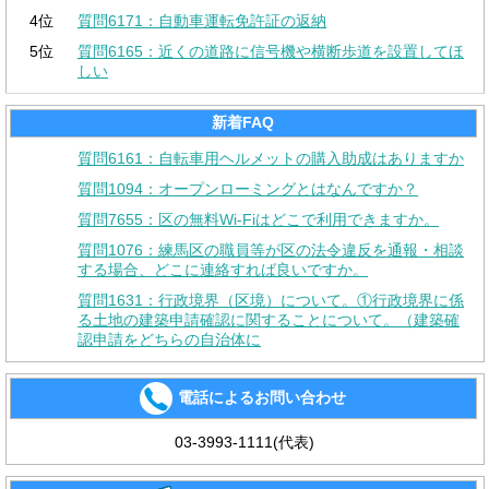
4位
質問6171：自動車運転免許証の返納
5位
質問6165：近くの道路に信号機や横断歩道を設置してほ
しい
新着FAQ
質問6161：自転車用ヘルメットの購入助成はありますか
質問1094：オープンローミングとはなんですか？
質問7655：区の無料Wi-Fiはどこで利用できますか。
質問1076：練馬区の職員等が区の法令違反を通報・相談
する場合、どこに連絡すれば良いですか。
質問1631：行政境界（区境）について。①行政境界に係
る土地の建築申請確認に関することについて。（建築確
認申請をどちらの自治体に
電話によるお問い合わせ
03-3993-1111(代表)