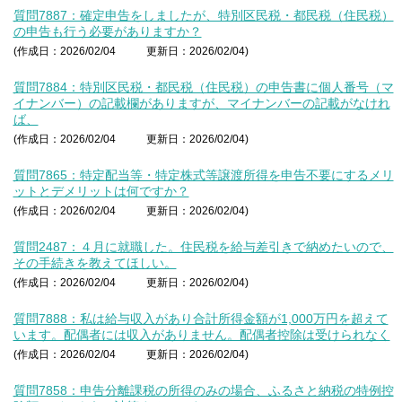
質問7887：確定申告をしましたが、特別区民税・都民税（住民税）
の申告も行う必要がありますか？
(作成日：2026/02/04
更新日：2026/02/04)
質問7884：特別区民税・都民税（住民税）の申告書に個人番号（マ
イナンバー）の記載欄がありますが、マイナンバーの記載がなけれ
ば、
(作成日：2026/02/04
更新日：2026/02/04)
質問7865：特定配当等・特定株式等譲渡所得を申告不要にするメリ
ットとデメリットは何ですか？
(作成日：2026/02/04
更新日：2026/02/04)
質問2487：４月に就職した。住民税を給与差引きで納めたいので、
その手続きを教えてほしい。
(作成日：2026/02/04
更新日：2026/02/04)
質問7888：私は給与収入があり合計所得金額が1,000万円を超えて
います。配偶者には収入がありません。配偶者控除は受けられなく
(作成日：2026/02/04
更新日：2026/02/04)
質問7858：申告分離課税の所得のみの場合、ふるさと納税の特例控