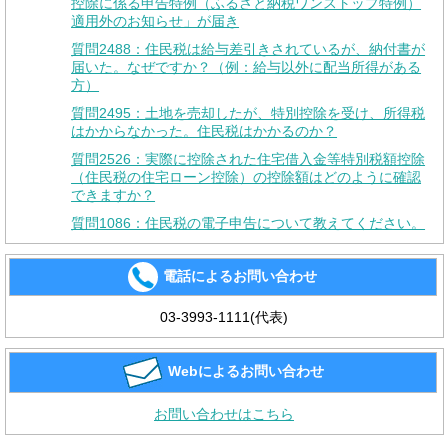
控除に係る申告特例（ふるさと納税ワンストップ特例）
適用外のお知らせ」が届き
質問2488：住民税は給与差引きされているが、納付書が
届いた。なぜですか？（例：給与以外に配当所得がある
方）
質問2495：土地を売却したが、特別控除を受け、所得税
はかからなかった。住民税はかかるのか？
質問2526：実際に控除された住宅借入金等特別税額控除
（住民税の住宅ローン控除）の控除額はどのように確認
できますか？
質問1086：住民税の電子申告について教えてください。
電話によるお問い合わせ
03-3993-1111(代表)
Webによるお問い合わせ
お問い合わせはこちら