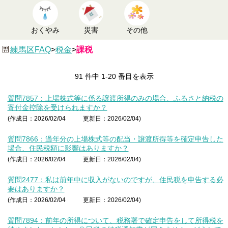
おくやみ
災害
その他
練馬区FAQ
>
税金
>
課税
91 件中 1-20 番目を表示
質問7857：上場株式等に係る譲渡所得のみの場合、ふるさと納税の
寄付金控除を受けられますか？
(作成日：2026/02/04
更新日：2026/02/04)
質問7866：過年分の上場株式等の配当・譲渡所得等を確定申告した
場合、住民税額に影響はありますか？
(作成日：2026/02/04
更新日：2026/02/04)
質問2477：私は前年中に収入がないのですが、住民税を申告する必
要はありますか？
(作成日：2026/02/04
更新日：2026/02/04)
質問7894：前年の所得について、税務署で確定申告をして所得税を