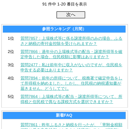
91 件中 1-20 番目を表示
参照ランキング（月間）
1位
質問7857：上場株式等に係る譲渡所得のみの場合、ふる
さと納税の寄付金控除を受けられますか？
2位
質問7866：過年分の上場株式等の配当・譲渡所得等を確
定申告した場合、住民税額に影響はありますか？
3位
質問2477：私は前年中に収入がないのですが、住民税を
申告する必要はありますか？
4位
質問7894：前年の所得について、税務署で確定申告をし
て所得税を納めました。しかし、住民税の納税通知書が
届きません。どうしてでし
5位
質問7864：上場株式等の配当・譲渡所得等について、所
得税と住民税で異なる課税方式を選択できますか？
新着FAQ
質問7861：昨年ふるさと納税を行ったが、「寄附金税額