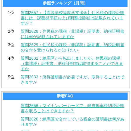
参照ランキング（月間）
1位
質問2657：【高等学校等就学支援金】住民税の課税証明
書には、課税標準額および調整控除額は記載されていま
すか？
2位
質問2628：住民税の課税（非課税）証明書、納税証明書
には何が記載されていますか
3位
質問2629：住民税の課税（非課税）証明書、納税証明書
の交付を受けられるか知りたい
4位
質問2632：練馬区から転出しましたが、住民税の課税
（非課税）証明書、納税証明書は取得することができま
すか
5位
質問2633：所得証明書が必要ですが、取得することはで
きますか
新着FAQ
質問2656：マイナンバーカードで、軽自動車税納税証明
書を取ることはできますか？
質問2620：練馬区で交付している税金の証明書は何があ
りますか