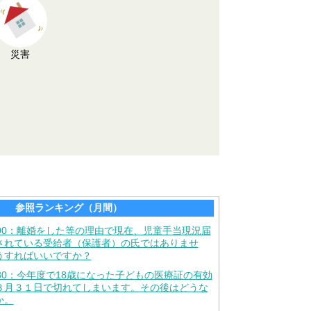
災害
参照ランキング（月間）
900：離婚をした等の理由で現在、児童手当現況届
されている受給者（保護者）の氏ではありませ
うすればいいですか？
780：今年度で18歳になった子どもの医療証の有効
３月３１日で切れてしまいます。その後はどうな
か。