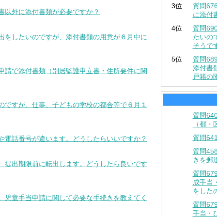
3位
質問6
請書以外に添付書類が必要ですか？
に添付
4位
質問6
提出をしたいのですが、添付書類の用意が６月中に
たいの
そうで
5位
質問6
添付書
規申請で添付書類（別居監護申立書・住所要件に関
戸籍の
うのですが、仕事、子どもの学校の都合等で６月１
質問6
（都・
質問64
所や電話番号が違います。どうしたらいいですか？
質問4
きを郵
が、提出期限前に転出します。どうしたら良いです
質問6
成手当
をした
た。児童手当申請に関して必要な手続きを教えてく
質問6
手当・