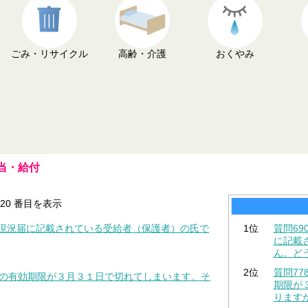
ごみ・リサイクル
高齢・介護
おくやみ
当・給付
1-20 番目を表示
当現況届に記載されている受給者（保護者）の氏で
1位
質問6
に記載
ん。ど
2位
質問7
療証の有効期限が３月３１日で切れてしまいます。そ
期限が
ります