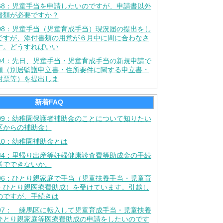
768：児童手当を申請したいのですが、申請書以外
書類が必要ですか？
908：児童手当（児童育成手当）現況届の提出をし
ですが、添付書類の用意が６月中に間に合わなさ
す。どうすればいい
894：先日、児童手当・児童育成手当の新規申請で
類（別居監護申立書・住所要件に関する申立書・
附票等）を提出しま
新着FAQ
409：幼稚園保護者補助金のことについて知りたい
区からの補助金）
10：幼稚園補助金とは
584：里帰り出産等妊婦健康診査費等助成金の手続
送でできないか。
796：ひとり親家庭で手当（児童扶養手当・児童育
・ひとり親医療費助成）を受けています。引越し
のですが、手続きは
797： 練馬区に転入して児童育成手当・児童扶養
ひとり親家庭等医療費助成の申請をしたいのです