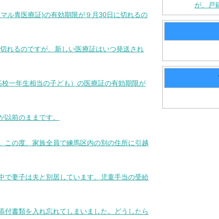
が、戸
・マル青医療証)の有効期限が９月30日に切れるの
日で切れるのですが、新しい医療証はいつ発送され
新高校一年生相当の子ども）の医療証の有効期限が
所が以前のままです。
す。この度、家族全員で練馬区内の別の住所に引越
停中で妻子は夫と別居しています。児童手当の受給
要添付書類を入れ忘れてしまいました。どうしたら