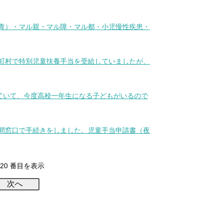
ル青）・マル親・マル障・マル都・小児慢性疾患・
区町村で特別児童扶養手当を受給していましたが、
っていて、今度高校一年生になる子どもがいるので
夜間窓口で手続きをしました。児童手当申請書（夜
1-20 番目を表示